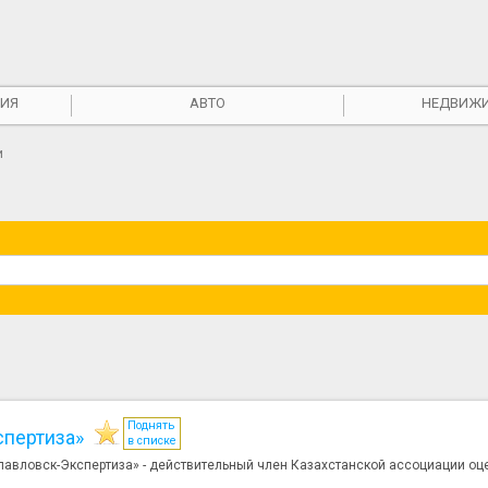
ИЯ
АВТО
НЕДВИЖ
и
Поднять
спертиза»
в списке
вловск-Экспертиза» - действительный член Казахстанской ассоциации оце