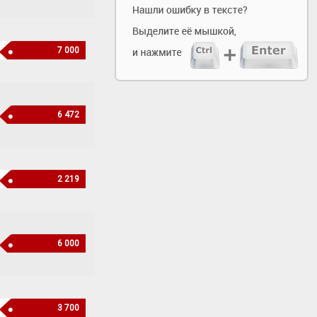
7 000
6 472
2 219
6 000
3 700