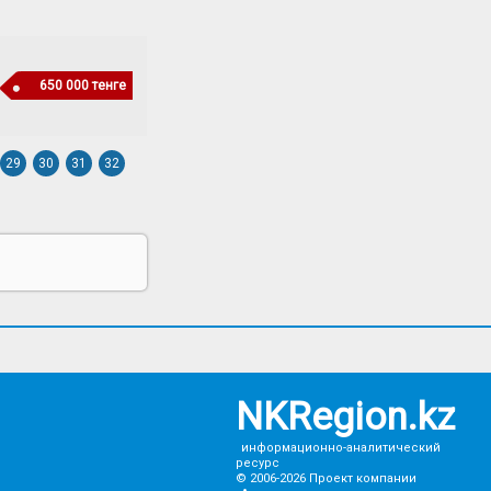
650 000 тенге
29
30
31
32
NKRegion.kz
информационно-аналитический
ресурс
© 2006-2026
Проект компании