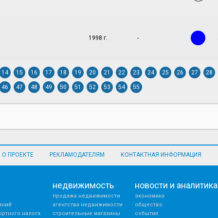
1998 г.
-
14
15
16
17
18
19
20
21
22
23
24
25
26
27
28
46
47
48
49
50
51
52
53
54
55
О ПРОЕКТЕ
РЕКЛАМОДАТЕЛЯМ
КОНТАКТНАЯ ИНФОРМАЦИЯ
недвижимость
новости и аналитика
продажа недвижимости
экономика
яний
агентства недвижимости
общество
ортного налога
строительные магазины
события