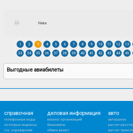
Нива
1
2
3
4
5
6
7
8
9
10
11
12
13
33
34
35
36
37
38
39
40
41
42
43
44
45
Выгодные авиабилеты
справочная
деловая информация
авто
телефонные коды
каталог организаций
авторынок
почтовые индексы
банкоматы
расчет рассто
гос. учреждения
обмен валют
расчет трансп