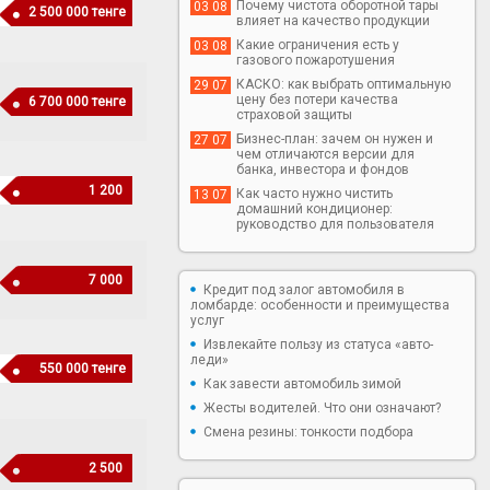
Почему чистота оборотной тары
03 08
2 500 000 тенге
влияет на качество продукции
Какие ограничения есть у
03 08
газового пожаротушения
КАСКО: как выбрать оптимальную
29 07
цену без потери качества
6 700 000 тенге
страховой защиты
Бизнес-план: зачем он нужен и
27 07
чем отличаются версии для
банка, инвестора и фондов
1 200
Как часто нужно чистить
13 07
домашний кондиционер:
руководство для пользователя
7 000
Кредит под залог автомобиля в
ломбарде: особенности и преимущества
услуг
Извлекайте пользу из статуса «авто-
леди»
550 000 тенге
Как завести автомобиль зимой
Жесты водителей. Что они означают?
Смена резины: тонкости подбора
2 500