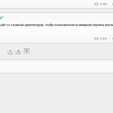
3 649
а?
сайт со сложной архитектурой, чтобы пользователи всемирной паутины могл
3 316
1
2
3