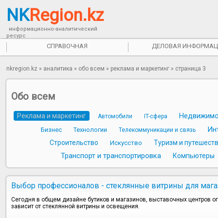
NK
Region.kz
информационно-аналитический
ресурс
СПРАВОЧНАЯ
ДЕЛОВАЯ ИНФОРМАЦ
nkregion.kz
»
аналитика
»
обо всем
»
реклама и маркетинг
» страница 3
Обо всем
Недвижимо
Реклама и маркетинг
Автомобили
IT-сфера
Ин
Бизнес
Технологии
Телекоммуникации и связь
Строительство
Туризм и путешест
Искусство
Транспорт и транспортировка
Компьютеры
Выбор профессионалов - стеклянные витрины для мага
Сегодня в общем дизайне бутиков и магазинов, выставочных центров ог
зависит от стеклянной витрины и освещения.