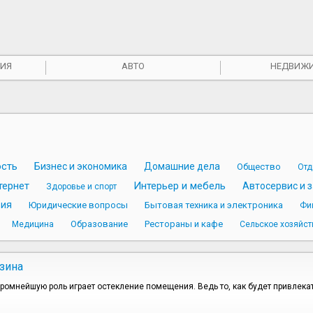
ИЯ
АВТО
НЕДВИЖ
сть
Бизнес и экономика
Домашние дела
Общество
Отд
тернет
Интерьер и мебель
Автосервис и 
Здоровье и спорт
вия
Юридические вопросы
Бытовая техника и электроника
Фи
Образование
Рестораны и кафе
Медицина
Сельское хозяйст
зина
ромнейшую роль играет остекление помещения. Ведь то, как будет привлекат