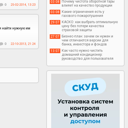
Почему чистота оборотной тары
03 08
0
25-02-2014, 13:23
влияет на качество продукции
Какие ограничения есть у
03 08
газового пожаротушения
КАСКО: как выбрать оптимальную
29 07
цену без потери качества
и найти нужную им
страховой защиты
Бизнес-план: зачем он нужен и
27 07
чем отличаются версии для
0
22-10-2013, 21:24
банка, инвестора и фондов
Как часто нужно чистить
13 07
домашний кондиционер:
руководство для пользователя