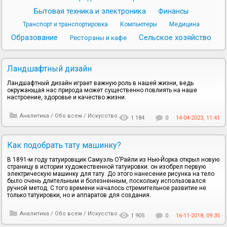
Бытовая техника и электроника
Финансы
Транспорт и транспортировка
Компьютеры
Медицина
Образование
Сельское хозяйство
Рестораны и кафе
Ландшафтный дизайн
Ландшафтный дизайн играет важную роль в нашей жизни, ведь
окружающая нас природа может существенно повлиять на наше
настроение, здоровье и качество жизни.
Аналитика
/
Обо всем
/
Искусство
1 184
0
14-04-2023, 11:41
Как подобрать тату машинку?
В 1891-м году татуировщик Самуэль О’Райли из Нью-Йорка открыл новую
страницу в истории художественной татуировки: он изобрел первую
электрическую машинку для тату. До этого нанесение рисунка на тело
было очень длительным и болезненным, поскольку использовался
ручной метод. С того времени началось стремительное развитие не
только татуировки, но и аппаратов для создания.
Аналитика
/
Обо всем
/
Искусство
1 905
0
16-11-2018, 09:35