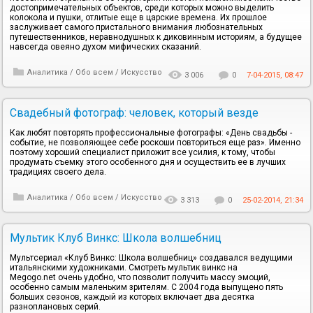
достопримечательных объектов, среди которых можно выделить
колокола и пушки, отлитые еще в царские времена. Их прошлое
заслуживает самого пристального внимания любознательных
путешественников, неравнодушных к диковинным историям, а будущее
навсегда овеяно духом мифических сказаний.
Аналитика
/
Обо всем
/
Искусство
3 006
0
7-04-2015, 08:47
Свадебный фотограф: человек, который везде
Как любят повторять профессиональные фотографы: «День свадьбы -
событие, не позволяющее себе роскоши повториться еще раз». Именно
поэтому хороший специалист приложит все усилия, к тому, чтобы
продумать съемку этого особенного дня и осуществить ее в лучших
традициях своего дела.
Аналитика
/
Обо всем
/
Искусство
3 313
0
25-02-2014, 21:34
Мультик Клуб Винкс: Школа волшебниц
Мультсериал «Клуб Винкс: Школа волшебниц» создавался ведущими
итальянскими художниками. Смотреть мультик винкс на
Megogo.net очень удобно, что позволит получить массу эмоций,
особенно самым маленьким зрителям. С 2004 года выпущено пять
больших сезонов, каждый из которых включает два десятка
разноплановых серий.