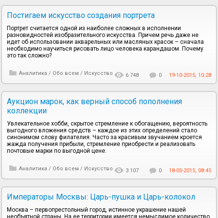
Постигаем искусство создания портрета
Портрет считается одной из наиболее сложных в исполнении
разновидностей изобразительного искусства. Причем речь даже не
идет об использовании акварельных или масляных красок – сначала
необходимо научиться рисовать лицо человека карандашом. Почему
это так сложно?
Аналитика
/
Обо всем
/
Искусство
6 748
0
19-10-2015, 10:28
Аукцион марок, как верный способ пополнения
коллекции
Увлекательное хобби, скрытое стремление к обогащению, вероятность
выгодного вложения средств – каждое из этих определений стало
синонимом слову филателия. Часто за красивым звучанием кроется
жажда получения прибыли, стремление приобрести и реализовать
почтовые марки по выгодной цене.
Аналитика
/
Обо всем
/
Искусство
3 107
0
18-05-2015, 08:45
Императоры Москвы: Царь-пушка и Царь-колокол
Москва – первопрестольный город, истинное украшение нашей
необъятной страны. На ее территории имеется немыслимое количество