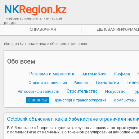
NK
Region.kz
информационно-аналитический
ресурс
СПРАВОЧНАЯ
ДЕЛОВАЯ ИНФОРМАЦ
nkregion.kz
»
аналитика
»
обо всем
»
финансы
Обо всем
Реклама и маркетинг
Автомобили
IT-сфера
Телек
Технологии
Бизнес
Отдых и развлечения
Строительство
Искусство
Автосервис и запчасти
Ту
Финансы
Транспорт и транспортировка
Компьютеры
Octobank объясняет: как в Узбекистане ограничили нали
В Узбекистане с 1 апреля вступили в силу новые правила, которые сущес
о полном отказе от наличных, а о точечном регулировании наиболее «чу