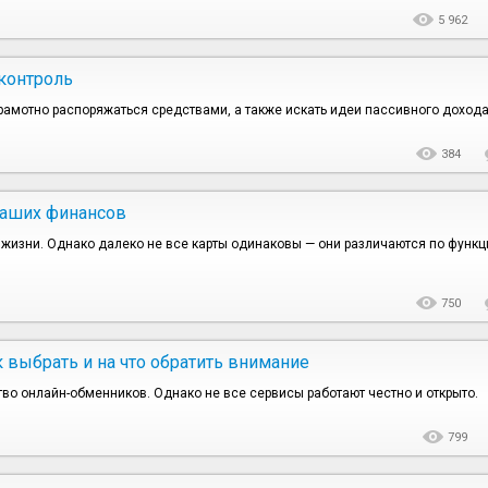
5 962
 контроль
грамотно распоряжаться средствами, а также искать идеи пассивного дохода
384
ваших финансов
жизни. Однако далеко не все карты одинаковы — они различаются по функ
750
 выбрать и на что обратить внимание
тво онлайн-обменников. Однако не все сервисы работают честно и открыто.
799