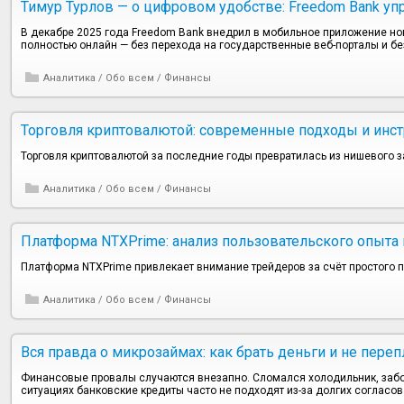
Тимур Турлов — о цифровом удобстве: Freedom Bank у
В декабре 2025 года Freedom Bank внедрил в мобильное приложение 
полностью онлайн — без перехода на государственные веб-порталы и бе
Аналитика
/
Обо всем
/
Финансы
Торговля криптовалютой: современные подходы и инс
Торговля криптовалютой за последние годы превратилась из нишевого 
Аналитика
/
Обо всем
/
Финансы
Платформа NTXPrime: анализ пользовательского опыта
Платформа NTXPrime привлекает внимание трейдеров за счёт простого 
Аналитика
/
Обо всем
/
Финансы
Вся правда о микрозаймах: как брать деньги и не пере
Финансовые провалы случаются внезапно. Сломался холодильник, заболе
ситуациях банковские кредиты часто не подходят из-за долгих согласов