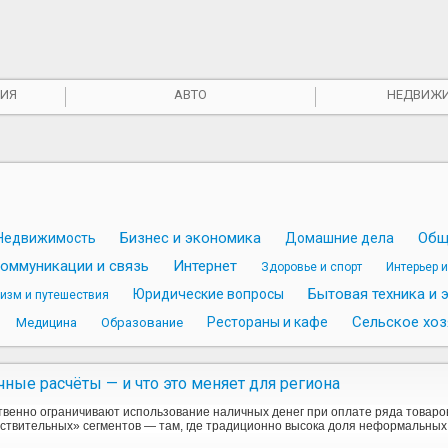
ИЯ
АВТО
НЕДВИЖ
Бизнес и экономика
Общ
Недвижимость
Домашние дела
оммуникации и связь
Интернет
Здоровье и спорт
Интерьер 
Бытовая техника и 
Юридические вопросы
ризм и путешествия
Сельское хоз
Рестораны и кафе
Медицина
Образование
чные расчёты — и что это меняет для региона
твенно ограничивают использование наличных денег при оплате ряда товаров 
вствительных» сегментов — там, где традиционно высока доля неформальных