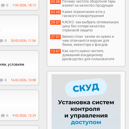
Почему чистота оборотной тары
03 08
0
7-04-2026, 18:12
влияет на качество продукции
Какие ограничения есть у
03 08
газового пожаротушения
КАСКО: как выбрать оптимальную
29 07
цену без потери качества
.
страховой защиты
Бизнес-план: зачем он нужен и
27 07
чем отличаются версии для
0
20-03-2026, 11:06
банка, инвестора и фондов
Как часто нужно чистить
13 07
домашний кондиционер:
руководство для пользователя
циям, условиям
0
16-02-2026, 10:08
0
9-02-2026, 12:24