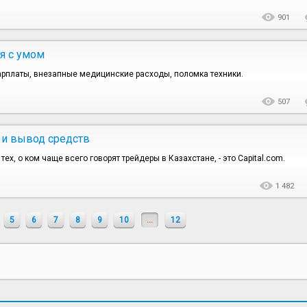
901
я с умом
зарплаты, внезапные медицинские расходы, поломка техники.
507
я и вывод средств
тех, о ком чаще всего говорят трейдеры в Казахстане, - это Capital.com.
1 482
5
6
7
8
9
10
...
12