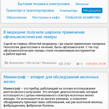
Бытовая техника и электроника
Финансы
Медицина
Транспорт и транспортировка
Компьютеры
Сельское хозяйство
Образование
Рестораны и кафе
В медицине получили широкое применение
офтальмологические лазеры
Одной из первых областей медицины, где нашли применение лазерные
технологии диагностики и лечения, была офтальмология. С тех пор
офтальмологические лазеры стали незаменимым инструментом
в работе врачей.
Аналитика
/
Обо всем
/
Медицина
3 927
0
4-09-2014, 09:38
Маммограф — аппарат для обследования молочных
желез
Маммограф — это прибор, работающий на основе использования
рентгеновского излучения. Это аппарат диагностический, который
используется с целью неинвазивного осмотра молочных желез
женщин. Он используется во многих клиниках, и позволяет
обнаруживать признаки таких заболеваний, как рак молочной железы,
фиброаденома, фиброзная болезнь.