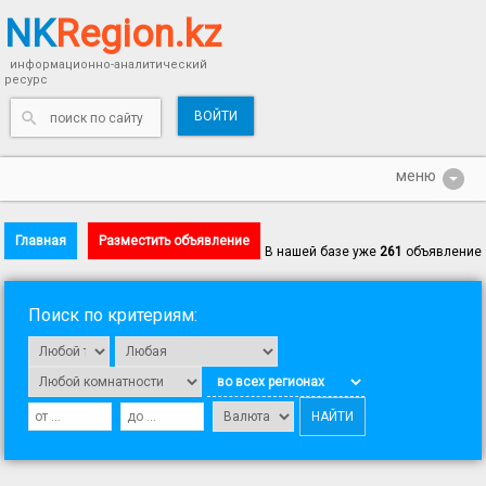
NK
Region.kz
информационно-аналитический
ресурс
ВОЙТИ
Главная
Разместить объявление
В нашей базе уже
261
объявление
Поиск по критериям: