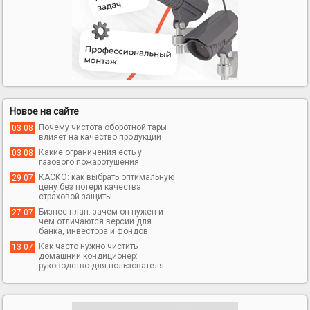
Комнат: 3; Этаж: 2/5
Комнат: 3; Этаж: 1/5
Новое на сайте
Почему чистота оборотной тары
03 08
13 500 000
11 500 000
KZT
KZT
влияет на качество продукции
Какие ограничения есть у
03 08
Продажа: Квартира
Продажа: Квартира
газового пожаротушения
(Петропавловск)
(Петропавловск)
КАСКО: как выбрать оптимальную
29 07
Комнат: 2; Этаж: 9/9
Комнат: 3; Этаж: 5/5
цену без потери качества
страховой защиты
Бизнес-план: зачем он нужен и
27 07
чем отличаются версии для
банка, инвестора и фондов
Как часто нужно чистить
13 07
домашний кондиционер:
руководство для пользователя
11 700 000
11 500 000
KZT
KZT