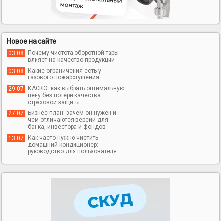
Новое на сайте
Почему чистота оборотной тары
03 08
11 700 000
12 300 000
KZT
KZT
влияет на качество продукции
Какие ограничения есть у
03 08
Продажа: Квартира
Продажа: Квартира
газового пожаротушения
(Петропавловск)
(Петропавловск)
КАСКО: как выбрать оптимальную
29 07
Комнат: 2; Этаж: 5/5
Комнат: 3; Этаж: 2/5
цену без потери качества
страховой защиты
Бизнес-план: зачем он нужен и
27 07
чем отличаются версии для
банка, инвестора и фондов
Как часто нужно чистить
13 07
домашний кондиционер:
руководство для пользователя
14 000 000
12 500 000
KZT
KZT
Продажа: Квартира
Продажа: Квартира
(Петропавловск)
(Петропавловск)
Комнат: 3; Этаж: 3/5
Комнат: 3; Этаж: 1/5