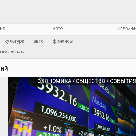
ИЯ
АВТО
НЕДВИЖ
культура
авто
финансы
ились лицензий
зий
ЭКОНОМИКА / ОБЩЕСТВО / СОБЫТИЯ