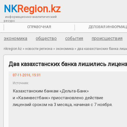
NK
Region.kz
информационно-аналитический
ресурс
СПРАВОЧНАЯ
ДЕЛОВАЯ ИНФОРМАЦ
экономика
общество
события
происшествия
nkregion.kz
»
новости региона
»
экономика
»
два казахстанских банка лиш
Два казахстанских банка лишились лицен
07-11-2016, 15:01
Источник:
informburo.kz/novosti/licenzii-dvuh-
Казахстанским банкам «Дельта-Банк»
bankov-priostanovili-v-
и «Казинвестбанк» приостановлено действие
лицензий сроком на 3 месяца, начиная с 7 ноября.
kazahstane.html