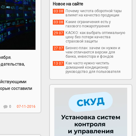
Новое на сайте
Почему чистота оборотной тары
03 08
влияет на качество продукции
Какие ограничения есть у
03 08
газового пожаротушения
КАСКО: как выбрать оптимальную
29 07
цену без потери качества
страховой защиты
Бизнес-план: зачем он нужен и
27 07
чем отличаются версии для
банка, инвестора и фондов
оября.
Как часто нужно чистить
13 07
одательства,
домашний кондиционер:
руководство для пользователя
 действующими
торые составили
0
07-11-2016