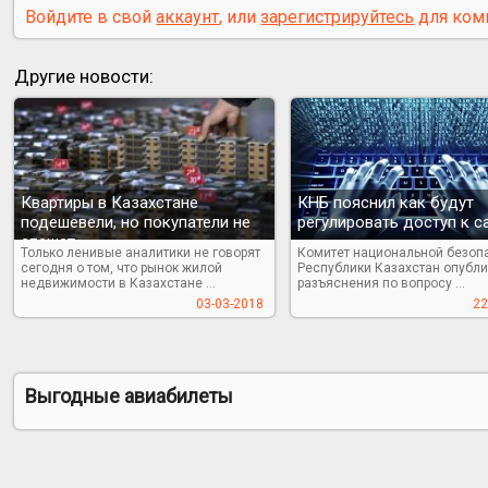
Войдите в свой
аккаунт
, или
зарегистрируйтесь
для ком
Другие новости:
Квартиры в Казахстане
КНБ пояснил как будут
подешевели, но покупатели не
регулировать доступ к с
спешат
Только ленивые аналитики не говорят
Комитет национальной безоп
сегодня о том, что рынок жилой
Республики Казахстан опубл
недвижимости в Казахстане ...
разъяснения по вопросу ...
03-03-2018
22
Выгодные авиабилеты