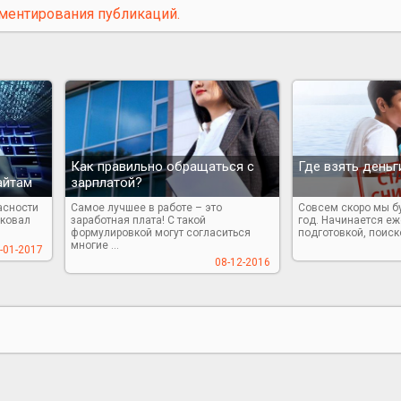
ментирования публикаций.
Как правильно обращаться с
Где взять деньг
айтам
зарплатой?
асности
Самое лучшее в работе – это
Совсем скоро мы б
иковал
заработная плата! С такой
год. Начинается е
формулировкой могут согласиться
подготовкой, поиско
многие ...
-01-2017
08-12-2016