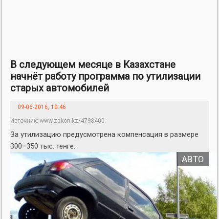
В следующем месяце в Казахстане
начнёт работу программа по утилизации
старых автомобилей
09-06-2016, 10:46
Источник: www.zakon.kz/4798400-
v-kazakhstane-skoro-
За утилизацию предусмотрена компенсация в размере
zarabotaet.html
300–350 тыс. тенге.
АВТО