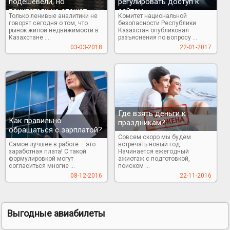
подешевели, но
регулировать доступ к
покупатели не спешат
сайтам
Только ленивые аналитики не
Комитет национальной
говорят сегодня о том, что
безопасности Республики
рынок жилой недвижимости в
Казахстан опубликовал
Казахстане ...
разъяснения по вопросу ...
03-03-2018
22-01-2017
Где взять деньги к
Как правильно
праздникам?
обращаться с зарплатой?
Совсем скоро мы будем
Самое лучшее в работе – это
встречать новый год.
заработная плата! С такой
Начинается ежегодный
формулировкой могут
ажиотаж с подготовкой,
согласиться многие ...
поиском ...
08-12-2016
22-11-2016
Выгодные авиабилеты