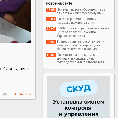
Новое на сайте
Почему чистота оборотной тары
03 08
влияет на качество продукции
Какие ограничения есть у
03 08
газового пожаротушения
КАСКО: как выбрать оптимальную
29 07
цену без потери качества
страховой защиты
Бизнес-план: зачем он нужен и
27 07
чем отличаются версии для
банка, инвестора и фондов
.
Как часто нужно чистить
13 07
домашний кондиционер:
руководство для пользователя
омобиля выдается
0
11-04-2016