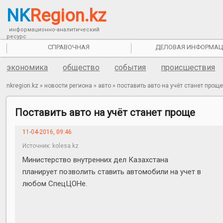
NK
Region.kz
информационно-аналитический
ресурс
СПРАВОЧНАЯ
ДЕЛОВАЯ ИНФОРМАЦ
экономика
общество
события
происшествия
nkregion.kz
»
новости региона
»
авто
»
поставить авто на учёт станет прощ
Поставить авто на учёт станет проще
11-04-2016, 09:46
Источник: kolesa.kz
Министерство внутренних дел Казахстана
планирует позволить ставить автомобили на учет в
любом СпецЦОНе.