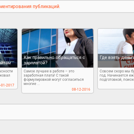
ментирования публикаций.
Как правильно обращаться с
Где взять деньг
айтам
зарплатой?
асности
Самое лучшее в работе – это
Совсем скоро мы б
иковал
заработная плата! С такой
год. Начинается е
формулировкой могут согласиться
подготовкой, поиско
многие ...
-01-2017
08-12-2016