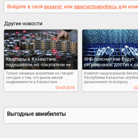
Войдите в свой
аккаунт
, или
зарегистрируйтесь
для ком
Другие новости:
Квартиры в Казахстане
КНБ пояснил как будут
подешевели, но покупатели не
регулировать доступ к с
спешат
Только ленивые аналитики не говорят
Комитет национальной безоп
сегодня о том, что рынок жилой
Республики Казахстан опубл
недвижимости в Казахстане ...
разъяснения по вопросу ...
03-03-2018
22
Выгодные авиабилеты