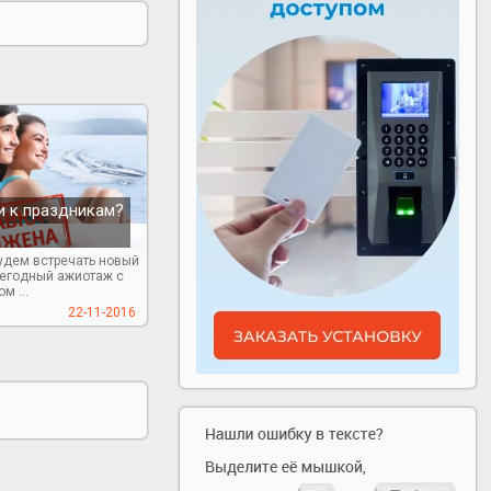
и к праздникам?
удем встречать новый
жегодный ажиотаж с
м ...
22-11-2016