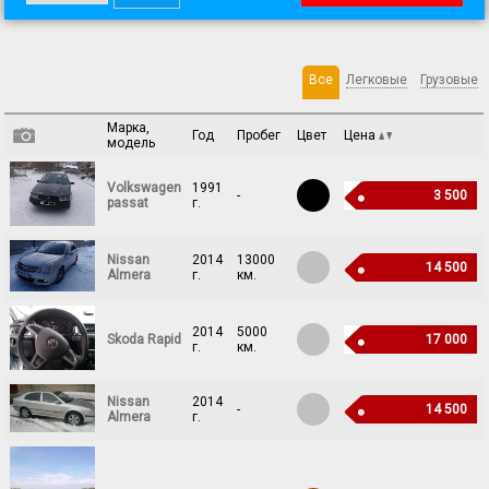
Все
Легковые
Грузовые
Марка,
Год
Пробег
Цвет
Цена
модель
Volkswagen
1991
-
3 500
passat
г.
Nissan
2014
13000
14 500
Almera
г.
км.
2014
5000
Skoda Rapid
17 000
г.
км.
Nissan
2014
-
14 500
Almera
г.