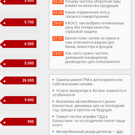
5 000
Почему чистота оборотной тары
03 08
влияет на качество продукции
Какие ограничения есть у
03 08
газового пожаротушения
5 700
КАСКО: как выбрать оптимальную
29 07
цену без потери качества
страховой защиты
Бизнес-план: зачем он нужен и
27 07
чем отличаются версии для
6 500
банка, инвестора и фондов
Как часто нужно чистить
13 07
домашний кондиционер:
руководство для пользователя
5 000
Замена ремня ГРМ в автосервисе или
26 000
собственными силами
Услуги эвакуатора в Астане: важность и
особенности
9 600
Аналитика автомобильного рынка
Казахстана: динамика цен за последний
год, тренды и прогноз на будущее
Самые частые штрафы ПДД в
Казахстане: за что водители платят чаще
900
всего
Автомобильный радар-детектор — друг