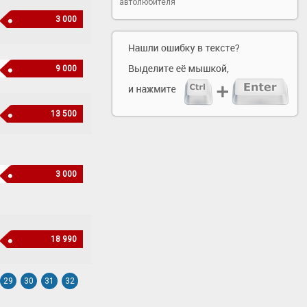
автолюбителя
3 000
9 000
13 500
3 000
18 990
29
30
31
32