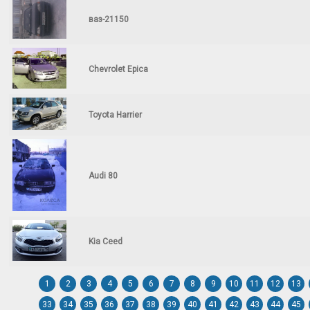
ваз-21150
Chevrolet Epica
Toyota Harrier
Audi 80
Kia Ceed
1
2
3
4
5
6
7
8
9
10
11
12
13
33
34
35
36
37
38
39
40
41
42
43
44
45