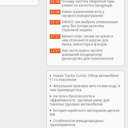
Почему чистота оборотной тары
03 08
влияет на качество продукции
Какие ограничения есть у
03 08
газового пожаротушения
КАСКО: как выбрать оптимальную
29 07
цену без потери качества
страховой защиты
Бизнес-план: зачем он нужен и
27 07
чем отличаются версии для
банка, инвестора и фондов
Как часто нужно чистить
13 07
домашний кондиционер:
руководство для пользователя
Новая Toyota Corola. Обзор автомобиля
11-го поколения
Актуальная проверка авто по вин коду: в
чем преимущества
На пути к безопасности и
эффективности: грузовые шины для
тяжелых грузовых автомобилей
История корейского автопроизводителя
KIA
Особенности международных
грузоперевозок