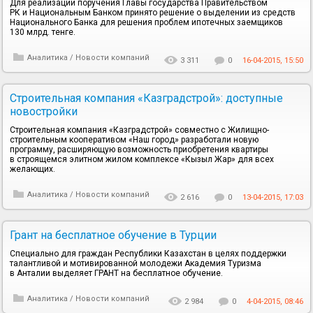
Для реализации поручения Главы государства Правительством
РК и Национальным Банком принято решение о выделении из средств
Национального Банка для решения проблем ипотечных заемщиков
130 млрд. тенге.
Аналитика
/
Новости компаний
3 311
0
16-04-2015, 15:50
Строительная компания «Казградстрой»: доступные
новостройки
Строительная компания «Казградстрой» совместно с Жилищно-
строительным кооперативом «Наш город» разработали новую
программу, расширяющую возможность приобретения квартиры
в строящемся элитном жилом комплексе «Кызыл Жар» для всех
желающих.
Аналитика
/
Новости компаний
2 616
0
13-04-2015, 17:03
Грант на бесплатное обучение в Турции
Специально для граждан Республики Казахстан в целях поддержки
талантливой и мотивированной молодежи Академия Туризма
в Анталии выделяет ГРАНТ на бесплатное обучение.
Аналитика
/
Новости компаний
2 984
0
4-04-2015, 08:46