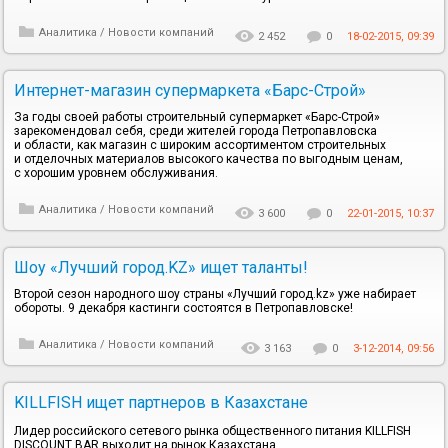
Аналитика
/
Новости компаний
2 452
0
18-02-2015, 09:39
Интернет-магазин супермаркета «Барс-Строй»
За годы своей работы строительный супермаркет «Барс-Строй»
зарекомендовал себя, среди жителей города Петропавловска
и области, как магазин с широким ассортиментом строительных
и отделочных материалов высокого качества по выгодным ценам,
с хорошим уровнем обслуживания.
Аналитика
/
Новости компаний
3 600
0
22-01-2015, 10:37
Шоу «Лучший город.KZ» ищет таланты!
Второй сезон народного шоу страны «Лучший город.kz» уже набирает
обороты. 9 декабря кастинги состоятся в Петропавловске!
Аналитика
/
Новости компаний
3 163
0
3-12-2014, 09:56
KILLFISH ищет партнеров в Казахстане
Лидер российского сетевого рынка общественного питания KILLFISH
DISCOUNT BAR выходит на рынок Казахстана.