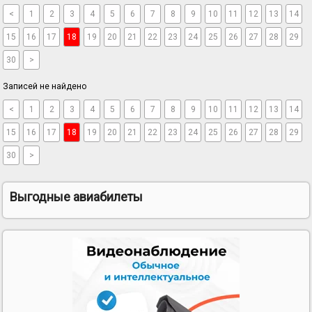
<
1
2
3
4
5
6
7
8
9
10
11
12
13
14
15
16
17
18
19
20
21
22
23
24
25
26
27
28
29
30
>
Записей не найдено
<
1
2
3
4
5
6
7
8
9
10
11
12
13
14
15
16
17
18
19
20
21
22
23
24
25
26
27
28
29
30
>
Выгодные авиабилеты