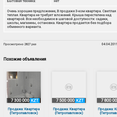
Бытовая техника:
нет
Очень хорошие предложение, В продаже 3-ком квартира. Светлая
теплая. Квартира не требует вложений. Крыша перестелена над
квартирой. Все необходимое в шаговой доступности: садики,
школы, магазины, остановка. Квартира продается без подбора
обменного варианта.
04.04.201
Просмотрено 2827 раз
Похожие объявления
7 300 000
7 500 000
7 800 0
KZT
KZT
Продажа: Квартира
Продажа: Квартира
Продажа: К
(Петропавловск)
(Петропавловск)
(Петропав