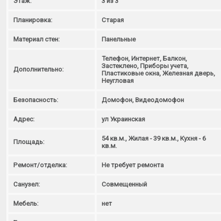
Этаж:
3 из 3
Планировка:
Старая
Материал стен:
Панельные
Телефон, Интернет, Балкон,
Застеклено, Приборы учета,
Дополнительно:
Пластиковые окна, Железная дверь,
Неугловая
Безопасность:
Домофон, Видеодомофон
Адрес:
ул Украинская
54 кв.м., Жилая - 39 кв.м., Кухня - 6
Площадь:
кв.м.
Ремонт/отделка:
Не требует ремонта
Санузел:
Совмещенный
Мебель:
нет