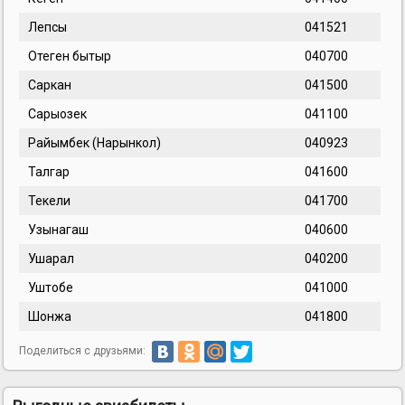
Лепсы
041521
Отеген бытыр
040700
Саркан
041500
Сарыозек
041100
Райымбек (Нарынкол)
040923
Талгар
041600
Текели
041700
Узынагаш
040600
Ушарал
040200
Уштобе
041000
Шонжа
041800
Поделиться с друзьями: