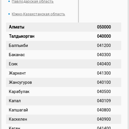
Павлодарская область
Южно-Казахстанская область
Алматы
050000
Талдыкорган
040000
Балпыкби
041200
Баканас
040300
Есик
040400
Жаркент
041300
Жансугуров
040100
Карабулак
040500
Капал
040109
Капшагай
040800
Каскелен
040900
Кеген
041400