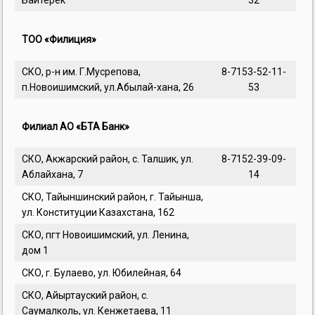
Байтерек
32
ТОО «Филиция»
СКО, р-н им. Г.Мусрепова,
8-7153-52-11-
п.Новоишимский, ул.Абылай-хана, 26
53
Филиал АО «БТА Банк»
СКО, Акжарский район, с. Талшик, ул.
8-7152-39-09-
Аблайхана, 7
14
СКО, Тайыншинский район, г. Тайынша,
ул. Конституции Казахстана, 162
СКО, пгт Новоишимский, ул. Ленина,
дом 1
СКО, г. Булаево, ул. Юбилейная, 64
СКО, Айыртауский район, с.
Саумалколь, ул. Кенжетаева, 11