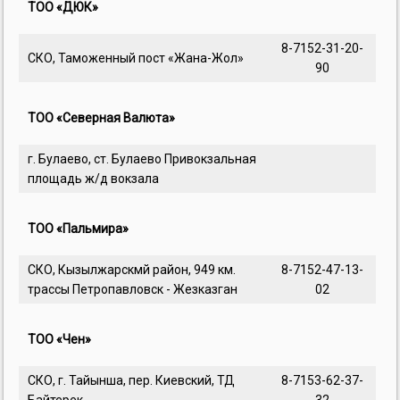
ТОО «ДЮК»
8-7152-31-20-
СКО, Таможенный пост «Жана-Жол»
90
ТОО «Северная Валюта»
г. Булаево, ст. Булаево Привокзальная
площадь ж/д вокзала
ТОО «Пальмира»
СКО, Кызылжарскмй район, 949 км.
8-7152-47-13-
трассы Петропавловск - Жезказган
02
ТОО «Чен»
СКО, г. Тайынша, пер. Киевский, ТД
8-7153-62-37-