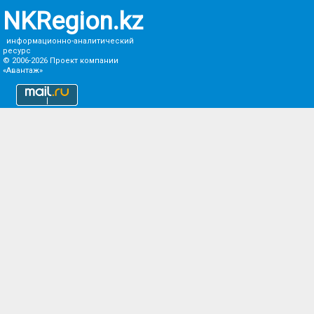
NKRegion.kz
информационно-аналитический
ресурс
© 2006-2026
Проект компании
«Авантаж»