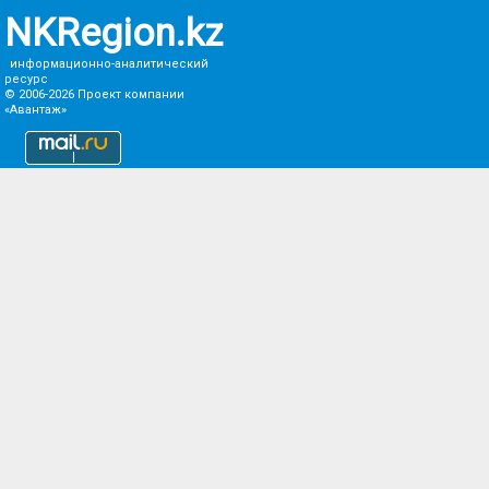
NKRegion.kz
информационно-аналитический
ресурс
© 2006-2026
Проект компании
«Авантаж»