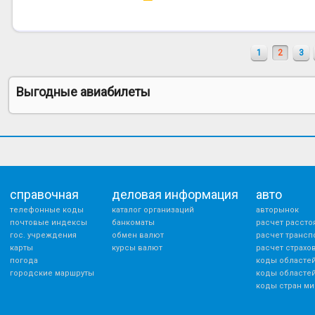
1
2
3
Выгодные авиабилеты
справочная
деловая информация
авто
телефонные коды
каталог организаций
авторынок
почтовые индексы
банкоматы
расчет рассто
гос. учреждения
обмен валют
расчет трансп
карты
курсы валют
расчет страхо
погода
коды областей
городские маршруты
коды областей
коды стран ми