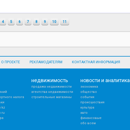
4
5
6
7
8
9
10
11
О ПРОЕКТЕ
РЕКЛАМОДАТЕЛЯМ
КОНТАКТНАЯ ИНФОРМАЦИЯ
недвижимость
новости и аналитика
продажа недвижимости
экономика
яний
агентства недвижимости
общество
ортного налога
строительные магазины
события
вки
происшествия
 kz
культура
 ru
авто
ра
финансовые
обо всем