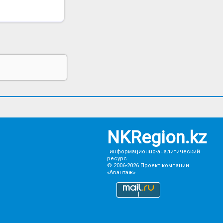
NKRegion.kz
информационно-аналитический
ресурс
© 2006-2026
Проект компании
«Авантаж»