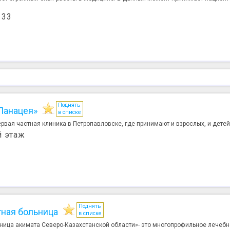
 33
Поднять
Панацея»
в списке
ая частная клиника в Петропавловске, где принимают и взрослых, и детей. 
й этаж
Поднять
тная больница
в списке
ница акимата Северо-Казахстанской области»- это многопрофильное лечебн