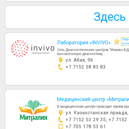
Здесь
Под
Лаборатория «INVIVO»
в сп
Сеть Диагностических центров "Инвиво В
высокоточную диагностику...
ул. Абая, 96
+7 7152 58 83 83
Медицинский центр «Митрал
В медицинском центре проводит приём враче
ул. Казахстанская правда,
+7 7152 53 29 35, +7 7152
+7 705 178 53 61