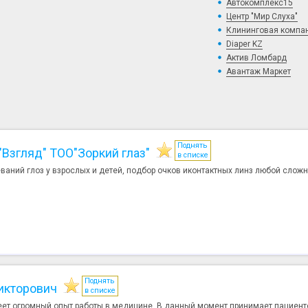
Автокомплекс15
Центр "Мир Слуха"
Клининговая компа
Diaper KZ
Актив Ломбард
Авантаж Маркет
Поднять
Взгляд" ТОО"Зоркий глаз"
в списке
аний глоз у взрослых и детей, подбор очков иконтактных линз любой слож
Поднять
икторович
в списке
ет огромный опыт работы в медицине. В данный момент принимает пациен