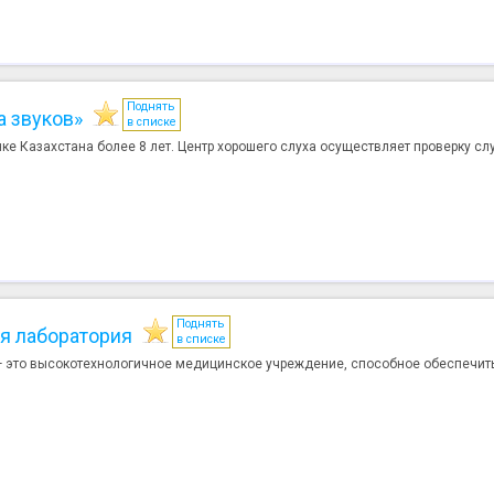
Поднять
а звуков»
в списке
ке Казахстана более 8 лет. Центр хорошего слуха осуществляет проверку слух
Поднять
я лаборатория
в списке
 это высокотехнологичное медицинское учреждение, способное обеспечить.