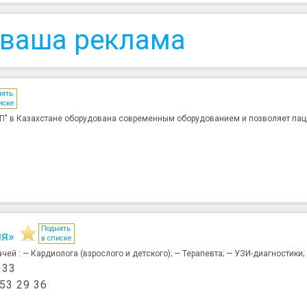
 ваша реклама
нять
иске
ДП" в Казахстане оборудована современным оборудованием и позволяет пац
Поднять
ия»
в списке
й : — Кардиолога (взрослого и детского); — Терапевта; — УЗИ-диагностики; —
 33
 53 29 36