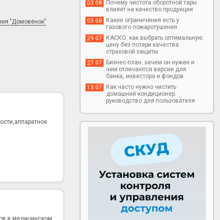
Почему чистота оборотной тары
03 08
влияет на качество продукции
Какие ограничения есть у
03 08
ния "Домовёнок"
газового пожаротушения
КАСКО: как выбрать оптимальную
29 07
цену без потери качества
страховой защиты
Бизнес-план: зачем он нужен и
27 07
чем отличаются версии для
банка, инвестора и фондов
Как часто нужно чистить
13 07
домашний кондиционер:
руководство для пользователя
ности,аппаратное
тов в медицинском