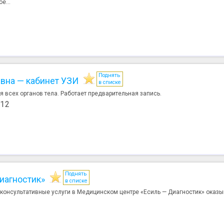
е...
Поднять
евна — кабинет УЗИ
в списке
 всех органов тела. Работает предварительная запись.
512
Поднять
иагностик»
в списке
онсультативные услуги в Медицинском центре «Есиль — Диагностик» оказыв