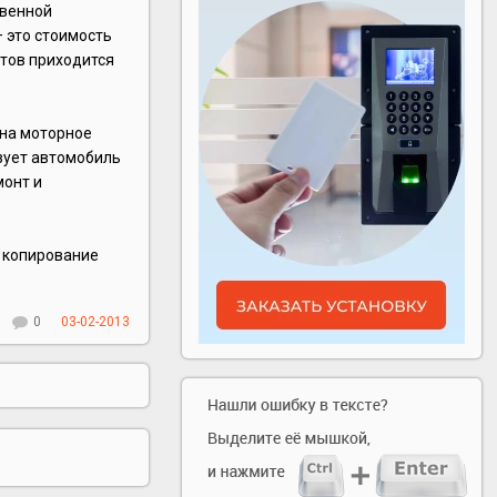
твенной
– это стоимость
нтов приходится
 на моторное
ьзует автомобиль
монт и
е копирование
0
03-02-2013