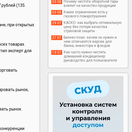
Почему чистота оборотной тары
03 08
7 рублей (135
влияет на качество продукции
Какие ограничения есть у
03 08
газового пожаротушения
КАСКО: как выбрать оптимальную
29 07
ане, при открытых
цену без потери качества
страховой защиты
Бизнес-план: зачем он нужен и
27 07
чем отличаются версии для
всех товарах.
банка, инвестора и фондов
тил эксперт для
Как часто нужно чистить
13 07
домашний кондиционер:
руководство для пользователя
торговать
ировать рынок,
овать рынок
 конкуренции