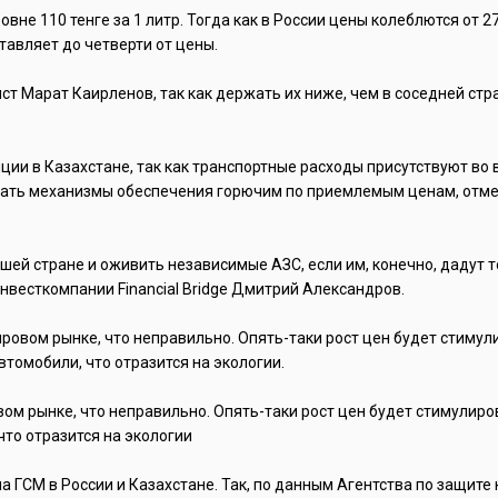
вне 110 тенге за 1 литр. Тогда как в России цены колеблются от 2
ставляет до четверти от цены.
т Марат Каирленов, так как держать их ниже, чем в соседней стр
ции в Казахстане, так как транспортные расходы присутствуют во 
вать механизмы обеспечения горючим по приемлемым ценам, отме
шей стране и оживить независимые АЗС, если им, конечно, дадут 
нвесткомпании Financial Bridge Дмитрий Александров.
ровом рынке, что неправильно. Опять-таки рост цен будет стимул
томобили, что отразится на экологии.
вом рынке, что неправильно. Опять-таки рост цен будет стимулир
то отразится на экологии
а ГСМ в России и Казахстане. Так, по данным Агентства по защите