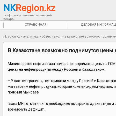
NK
Region.kz
информационно-аналитический
ресурс
СПРАВОЧНАЯ
ДЕЛОВАЯ ИНФОРМАЦ
nkregion.kz
»
аналитика
»
объективно...
»
в казахстане возможно поднимут
В Казахстане возможно поднимутся цены 
Министерство нефти и газа намерено поднимать цены на ГСМ
ценах на нефтепродукты между Россией и Казахстаном.
– У нас нет границы, нет таможни между Россией и Казахстан
мы завозим нефтепродукты, которые компенсируем нефтью, и 
пояснил Мынбаев.
Глава МНГ отметил, что необходимо выстроить адекватную и
возникнуть дефицит.