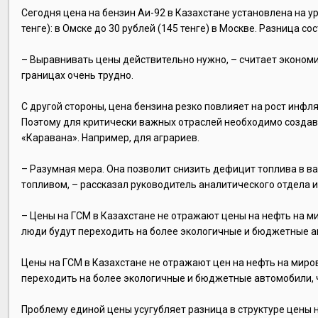
Сегодня цена на бензин Аи-92 в Казахстане установлена на уро
тенге): в Омске до 30 рублей (145 тенге) в Москве. Разница со
– Выравнивать цены действительно нужно, – считает экономис
границах очень трудно.
С другой стороны, цена бензина резко повлияет на рост инфля
Поэтому для критически важных отраслей необходимо созда
«Каравана». Например, для аграриев.
– Разумная мера. Она позволит снизить дефицит топлива в ва
топливом, – рассказал руководитель аналитического отдела и
– Цены на ГСМ в Казахстане не отражают цены на нефть на ми
люди будут переходить на более экологичные и бюджетные ав
Цены на ГСМ в Казахстане не отражают цен на нефть на миро
переходить на более экологичные и бюджетные автомобили, ч
Проблему единой цены усугубляет разница в структуре цены н