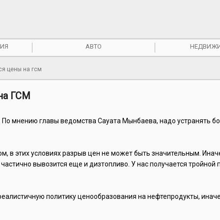
ИЯ
АВТО
НЕДВИЖ
ся цены на гсм
на ГСМ
. По мнению главы ведомства Сауата Мынбаева, надо устранять б
ом, в этих условиях разрыв цен не может быть значительным. Иначе
частично вывозится еще и дизтопливо. У нас получается тройной 
 реалистичную политику ценообразования на нефтепродукты, инач