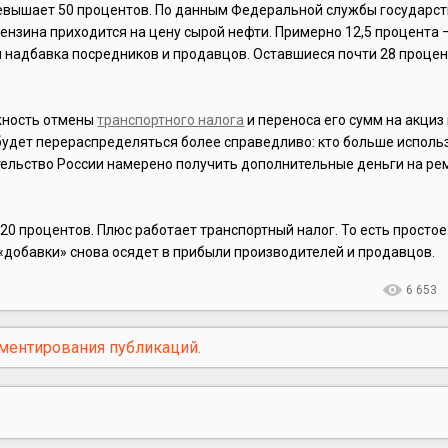
превышает 50 процентов. По данным Федеральной службы государс
бензина приходится на цену сырой нефти. Примерно 12,5 процента 
ая надбавка посредников и продавцов. Оставшиеся почти 28 проце
жность отмены
транспортного налога
и переноса его сумм на акциз
г будет перераспределяться более справедливо: кто больше испол
вительство России намерено получить дополнительные деньги на ре
20 процентов. Плюс работает транспортный налог. То есть просто
 «добавки» снова осядет в прибыли производителей и продавцов.
6 653
ментирования публикаций.