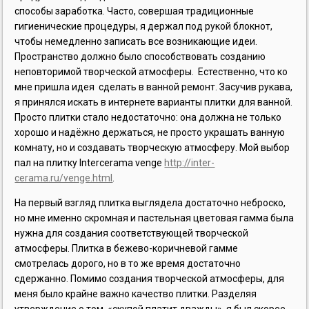
способы заработка. Часто, совершая традиционные
гигиенические процедуры, я держал под рукой блокнот,
чтобы немедленно записать все возникающие идеи.
Пространство должно было способствовать созданию
неповторимой творческой атмосферы. Естественно, что ко
мне пришла идея сделать в ванной ремонт. Засучив рукава,
я принялся искать в интернете варианты плитки для ванной.
Просто плитки стало недостаточно: она должна не только
хорошо и надёжно держаться, не просто украшать ванную
комнату, но и создавать творческую атмосферу. Мой выбор
пал на плитку Intercerama venge
http://inter-
cerama.ru/venge.html
.
На первый взгляд плитка выглядела достаточно неброско,
но мне именно скромная и пастельная цветовая гамма была
нужна для создания соответствующей творческой
атмосферы. Плитка в бежево-коричневой гамме
смотрелась дорого, но в то же время достаточно
сдержанно. Помимо создания творческой атмосферы, для
меня было крайне важно качество плитки. Разделяя
утверждение о том, «скупой платит дважды», я был скорее