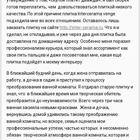
готов переплатить, чем довольствоваться плиткой низкого
качества. По этой причине плитка Intercerama venge
подходила мне во всех отношениях. Оставалось лишь
заказать плитку на сайте
http://inter-cerama.ru
. Что я и
сделал, не откладывая, и уже через два дня плитка была
доставлена по домашнему адресу. Особенно меня поразил
профессионализм курьера, который знал ассортимент как
свои пять пальцев и даже посоветовал мне, какая ещё
плитка подойдёт к моему интерьеру.
В ближайший будний день, когда жена отправилась на
работу, а дочка в садик я приступил к процессу
преобразования ванной комнаты. Я отдирал старую плитку и
знал, что в ближайшее время моя творческая обитель
преобразится до неузнаваемости. Всего через три часа
ванная засияла новыми красками. Жена и дочка,
вернувшись домой удивились такому преображению
ванной комнаты, но вскоре, семья оценила мои
профессиональные успехи, частью которых я несомненно
обязан творческой атмосфере ванной комнаты, которая и