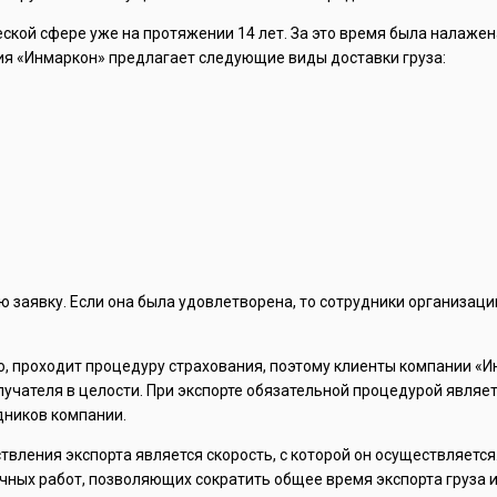
кой сфере уже на протяжении 14 лет. За это время была налаже
ия «Инмаркон» предлагает следующие виды доставки груза:
 заявку. Если она была удовлетворена, то сотрудники организац
ю, проходит процедуру страхования, поэтому клиенты компании «И
олучателя в целости. При экспорте обязательной процедурой явля
дников компании.
твления экспорта является скорость, с которой он осуществляетс
ных работ, позволяющих сократить общее время экспорта груза и