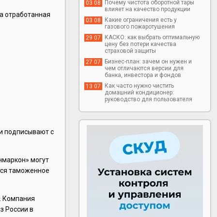
Почему чистота оборотной тары
03 08
влияет на качество продукции
на отработанная
Какие ограничения есть у
03 08
газового пожаротушения
КАСКО: как выбрать оптимальную
29 07
цену без потери качества
страховой защиты
Бизнес-план: зачем он нужен и
27 07
чем отличаются версии для
банка, инвестора и фондов
Как часто нужно чистить
13 07
домашний кондиционер:
руководство для пользователя
ии подписывают с
нмаркон» могут
ется таможенное
я. Компания
з России в