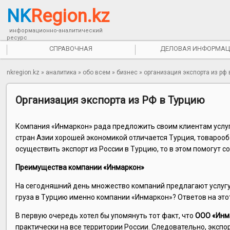
NK
Region.kz
информационно-аналитический
ресурс
СПРАВОЧНАЯ
ДЕЛОВАЯ ИНФОРМАЦ
nkregion.kz
»
аналитика
»
обо всем
»
бизнес
»
организация экспорта из рф 
Организация экспорта из РФ в Турцию
Компания «Инмаркон» рада предложить своим клиентам услуги
стран Азии хорошей экономикой отличается Турция, товарооб
осуществить экспорт из России в Турцию, то в этом помогут с
Преимущества компании «Инмаркон»
На сегодняшний день множество компаний предлагают услугу 
груза в Турцию именно компании «Инмаркон»? Ответов на это
В первую очередь хотел бы упомянуть тот факт, что
ООО «Инм
практически на все территории России. Следовательно, экспо