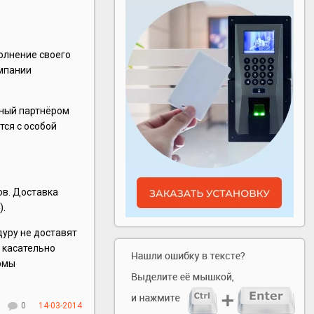
полнение своего
омпании
жный партнёром
тся с особой
ов. Доставка
).
уру не доставят
ы касательно
ирмы
0
14-03-2014