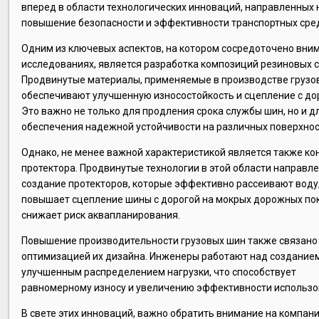
вперед в области технологических инноваций, направленных 
повышение безопасности и эффективности транспортных сре
Одним из ключевых аспектов, на котором сосредоточено вни
исследованиях, является разработка композиций резиновых 
Продвинутые материалы, применяемые в производстве грузо
обеспечивают улучшенную износостойкость и сцепление с до
Это важно не только для продления срока службы шин, но и д
обеспечения надежной устойчивости на различных поверхнос
Однако, не менее важной характеристикой является также ко
протектора. Продвинутые технологии в этой области направл
создание протекторов, которые эффективно рассеивают воду,
повышает сцепление шины с дорогой на мокрых дорожных по
снижает риск аквапланирования.
Повышение производительности грузовых шин также связано
оптимизацией их дизайна. Инженеры работают над созданием
улучшенным распределением нагрузки, что способствует
равномерному износу и увеличению эффективности использов
В свете этих инноваций, важно обратить внимание на компан