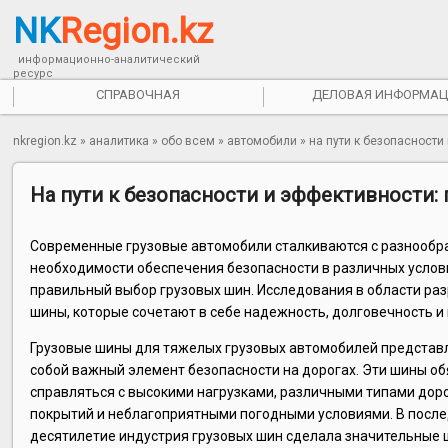
NK
Region.kz
информационно-аналитический
ресурс
СПРАВОЧНАЯ
ДЕЛОВАЯ ИНФОРМАЦ
nkregion.kz
»
аналитика
»
обо всем
»
автомобили
»
на пути к безопасност
На пути к безопасности и эффективности
Современные грузовые автомобили сталкиваются с разнообр
необходимости обеспечения безопасности в различных усло
правильный выбор грузовых шин. Исследования в области ра
шины, которые сочетают в себе надежность, долговечность 
Грузовые шины для тяжелых грузовых автомобилей предста
собой важный элемент безопасности на дорогах. Эти шины о
справляться с высокими нагрузками, различными типами до
покрытий и неблагоприятными погодными условиями. В посл
десятилетие индустрия грузовых шин сделала значительные 