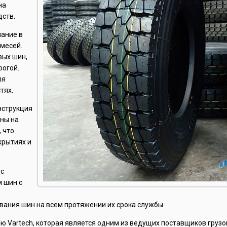
на
дств.
мание в
смесей.
вых шин,
рогой.
ля
тях.
нструкция
ены на
 что
крытиях и
 с
 шин с
ания шин на всем протяжении их срока службы.
ию Vartech, которая является одним из ведущих поставщиков грузо