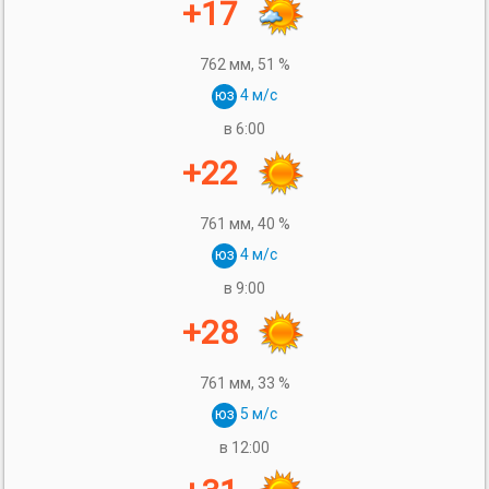
+17
762 мм,
51 %
юз
4 м/с
в 6:00
+22
761 мм,
40 %
юз
4 м/с
в 9:00
+28
761 мм,
33 %
юз
5 м/с
в 12:00