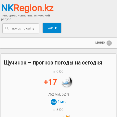
NK
Region.kz
информационно-аналитический
ресурс
ВОЙТИ
Щучинск — прогноз погоды на сегодня
в 0:00
+17
762 мм,
52 %
юз
4 м/с
в 3:00