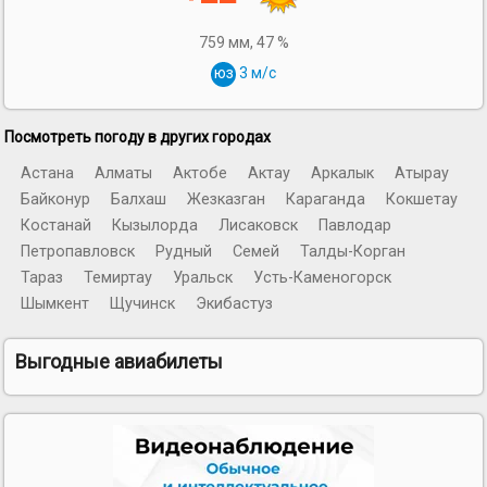
759 мм,
47 %
юз
3 м/с
Посмотреть погоду в других городах
Астана
Алматы
Актобе
Актау
Аркалык
Атырау
Байконур
Балхаш
Жезказган
Караганда
Кокшетау
Костанай
Кызылорда
Лисаковск
Павлодар
Петропавловск
Рудный
Семей
Талды-Корган
Тараз
Темиртау
Уральск
Усть-Каменогорск
Шымкент
Щучинск
Экибастуз
Выгодные авиабилеты