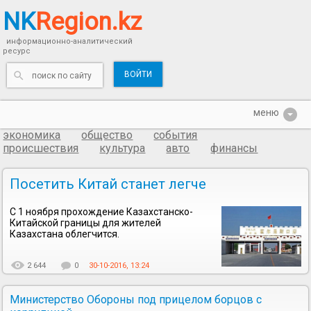
NK
Region.kz
информационно-аналитический
ресурс
ВОЙТИ
экономика
общество
события
происшествия
культура
авто
финансы
Посетить Китай станет легче
С 1 ноября прохождение Казахстанско-
Китайской границы для жителей
Казахстана облегчится.
2 644
0
30-10-2016, 13:24
Министерство Обороны под прицелом борцов с