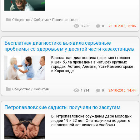
Общество
/
События
/
Происшествия
3 265
0
25-10-2016, 12:06
Бесплатная диагностика выявила серьёзные
проблемы со здоровьем у десятой части казахстанцев
Бесплатная диагностика (скрининг) головы
и шеи была проведена в четырёх крупных
городах: Астане, Алматы, Усть-Каменогорске
и Караганде.
Общество
/
События
1 914
0
24-10-2016, 14:44
Петропавловские садисты получили по заслугам
В Петропавловске осуждены двое молодых
людей 19 и 22 лет. Они получили по девять
с половиной лет лишения свободы.