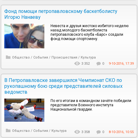
Фонд помощи петропавловскому баскетболисту
Игорю Нанаеву
Невеста и друзья жестоко избитого неделю
назад молодого баскетболиста
петропавловского клуба «Барс» создали
фонд помощи спортсмену.
Общество
/
События
/
Происшествия
/
Культура
3 352
0
9-10-2016, 17:39
В Петропавловске завершился Чемпионат СКО по
рукопашному бою среди представителей силовых
ведомств
По его итогам в командном зачёте победили
представители Военного института
Национальной гвардии.
Общество
/
События
/
Культура
3 358
0
8-10-2016, 10:55