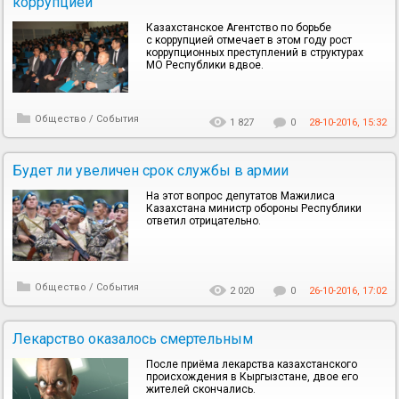
коррупцией
Казахстанское Агентство по борьбе
с коррупцией отмечает в этом году рост
коррупционных преступлений в структурах
МО Республики вдвое.
Общество
/
События
1 827
0
28-10-2016, 15:32
Будет ли увеличен срок службы в армии
На этот вопрос депутатов Мажилиса
Казахстана министр обороны Республики
ответил отрицательно.
Общество
/
События
2 020
0
26-10-2016, 17:02
Лекарство оказалось смертельным
После приёма лекарства казахстанского
происхождения в Кыргызстане, двое его
жителей скончались.