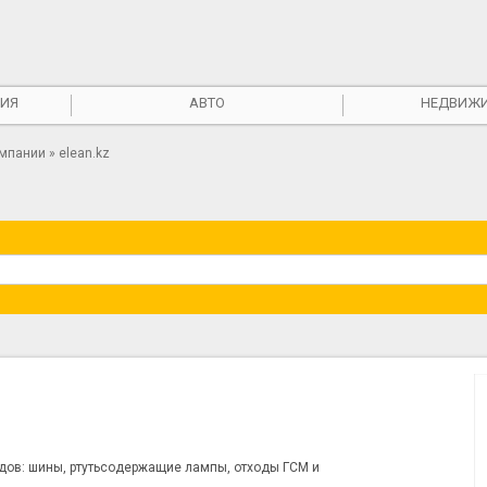
ИЯ
АВТО
НЕДВИЖ
омпании
» elean.kz
.
ов: шины, ртутьсодержащие лампы, отходы ГСМ и