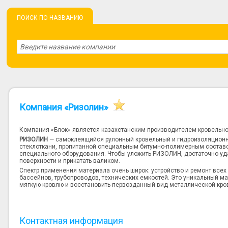
ПОИСК ПО НАЗВАНИЮ
Компания «Ризолин»
Компания «Блок» является казахстанским производителем кровельно
РИЗОЛИН
— самоклеящийся рулонный кровельный и гидроизоляционн
стеклоткани, пропитанной специальным битумно-полимерным составо
специального оборудования. Чтобы уложить РИЗОЛИН, достаточно уда
поверхности и прикатать валиком.
Спектр применения материала очень широк: устройство и ремонт всех
бассейнов, трубопроводов, технических емкостей. Это уникальный м
мягкую кровлю и восстановить первозданный вид металлической кров
Контактная информация