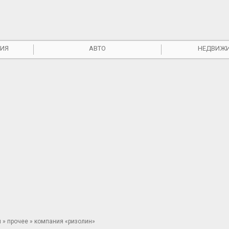
ИЯ
АВТО
НЕДВИЖ
ы
»
прочее
» компания «ризолин»