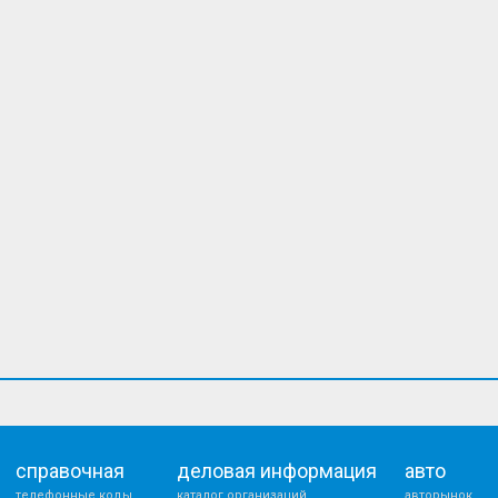
справочная
деловая информация
авто
телефонные коды
каталог организаций
авторынок