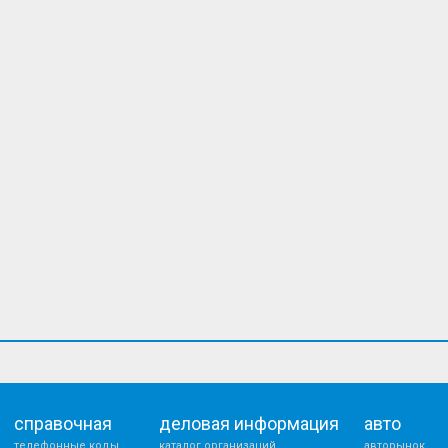
справочная
деловая информация
авто
телефонные коды
каталог организаций
авторынок