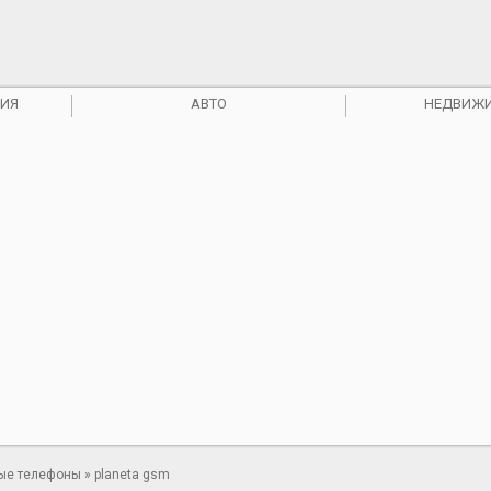
ИЯ
АВТО
НЕДВИЖ
ые телефоны
» planeta gsm