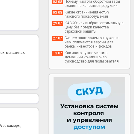
Почему чистота оборотной тары
03 08
влияет на качество продукции
Какие ограничения есть у
03 08
газового пожаротушения
КАСКО: как выбрать оптимальную
29 07
цену без потери качества
страховой защиты
Бизнес-план: зачем он нужен и
27 07
чем отличаются версии для
банка, инвестора и фондов
ах; магазинах;
Как часто нужно чистить
13 07
домашний кондиционер:
руководство для пользователя
 Web камеры,