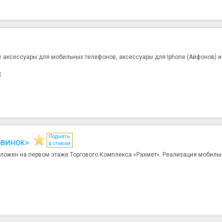
у аксессуары для мобильных телефонов, аксессуары для Iphone (Айфонов) и 
3
Поднять
овинок»
в списке
ложен на первом этаже Торгового Комплекса «Рахмет». Реализация мобильн