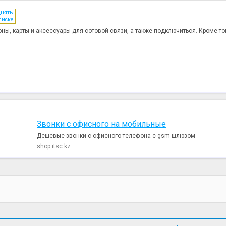
днять
писке
ны, карты и аксессуары для сотовой связи, а также подключиться. Кроме то
Звонки с офисного на мобильные
Дешевые звонки с офисного телефона с gsm-шлюзом
shop.itsc.kz