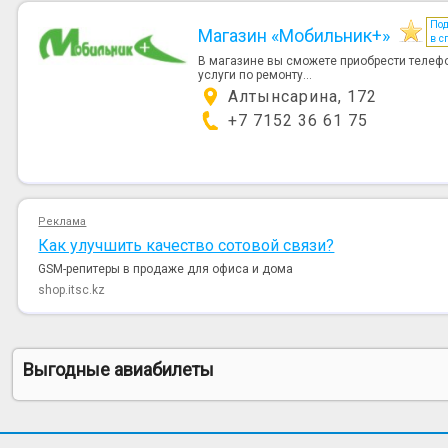
По
Магазин «Мобильник+»
в с
В магазине вы сможете приобрести телефо
услуги по ремонту...
Алтынсарина, 172
+7 7152 36 61 75
Реклама
Как улучшить качество сотовой связи?
GSM-репитеры в продаже для офиса и дома
shop.itsc.kz
Выгодные авиабилеты