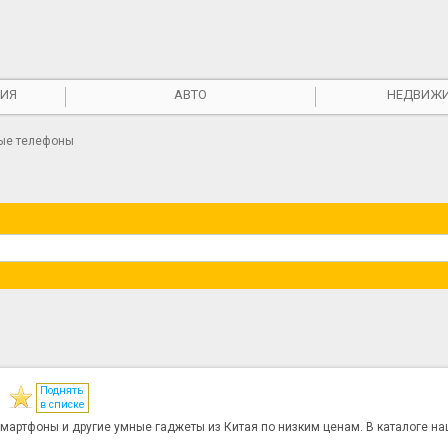
ИЯ
АВТО
НЕДВИЖ
ые телефоны
Поднять
z
в списке
 смартфоны и другие умные гаджеты из Китая по низким ценам. В каталоге н