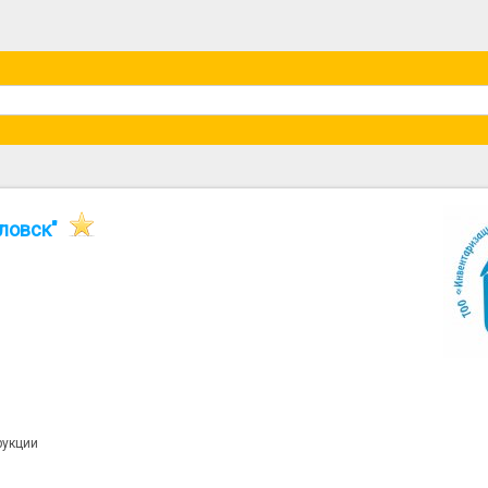
ловск"
рукции