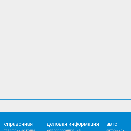
справочная
деловая информация
авто
телефонные коды
каталог организаций
авторынок