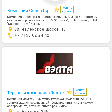
Поднять
Компания СеверТорг
в списке
Компания СеверТорг является официальным представителем
следуюих торговых марок: — ТМ "Отчизна"; — ТМ "Чумак"; — ТМ
"КазРос"; — ТМ "Рижский...
ул. Явленское шоссе, 13
+7 7153 82 24 42
Поднять
Торговая компания «Вэлта»
в списке
Компания «Вэлта» — дистрибьюторская компания по СКО,
занимающаяся реализацией продуктов питания в широком
ассортименте, а так же оптово-розничной...
ул. Ауэзова, 249