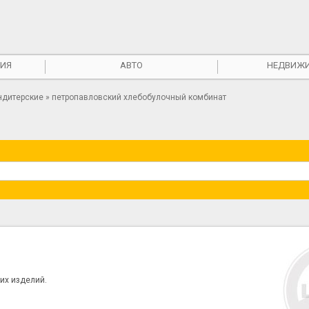
ИЯ
АВТО
НЕДВИЖ
ндитерские
» петропавловский хлебобулочный комбинат
ких изделий.