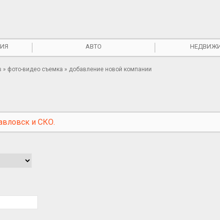
ИЯ
АВТО
НЕДВИЖ
в
» фото-видео съемка » добавление новой компании
авловск и СКО.