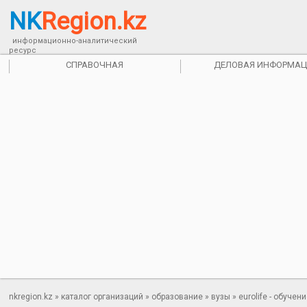
NK
Region.kz
информационно-аналитический
ресурс
СПРАВОЧНАЯ
ДЕЛОВАЯ ИНФОРМАЦ
nkregion.kz
»
каталог организаций
»
образование
»
вузы
» eurolife - обуче