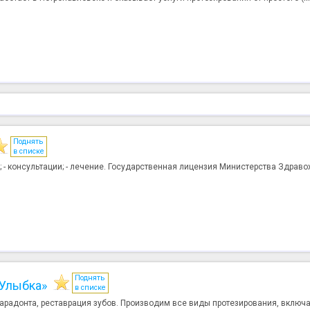
Поднять
в списке
; - консультации; - лечение. Государственная лицензия Министерства Здрав
Поднять
«Улыбка»
в списке
арадонта, реставрация зубов. Производим все виды протезирования, включ