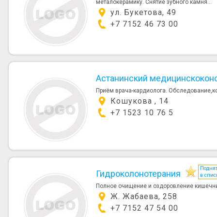
металокерамику. Снятие зубного камня...
ул. Букетова, 49
+7 7152 46 73 00
Астанинский медицинскоконс
Приём врача-кардиолога. Обследование,к
Кошукова , 14
+7 1523 10 76 5
Подня
Гидроколонотерания
в спис
Полное очищение и оздоровление кишечни
Ж. Жабаева, 258
+7 7152 47 54 00