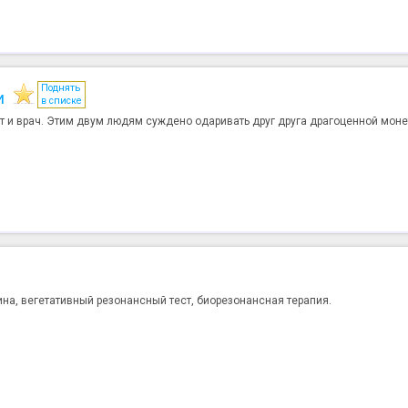
Поднять
и
в списке
т и врач. Этим двум людям суждено одаривать друг друга драгоценной мон
на, вегетативный резонансный тест, биорезонансная терапия.