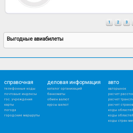
1
2
3
Выгодные авиабилеты
справочная
деловая информация
авто
телефонные коды
каталог организаций
авторынок
почтовые индексы
банкоматы
расчет рассто
гос. учреждения
обмен валют
расчет трансп
карты
курсы валют
расчет страхо
погода
коды областей
городские маршруты
коды областей
коды стран ми