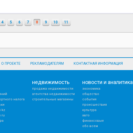
4
5
6
7
8
9
10
11
О ПРОЕКТЕ
РЕКЛАМОДАТЕЛЯМ
КОНТАКТНАЯ ИНФОРМАЦИЯ
недвижимость
новости и аналитика
продажа недвижимости
экономика
яний
агентства недвижимости
общество
ортного налога
строительные магазины
события
вки
происшествия
 kz
культура
 ru
авто
ра
финансовые
обо всем