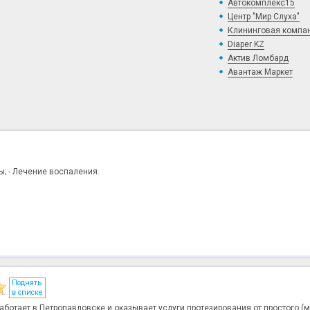
Автокомплекс15
Центр "Мир Слуха"
Клининговая компа
Diaper KZ
Актив Ломбард
Авантаж Маркет
ры; - Лечение воспаления.
Поднять
в списке
аботает в Петропавловске и оказывает услуги протезирования от простого (