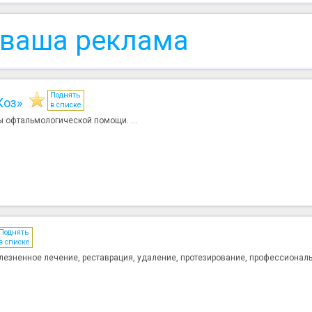
 ваша реклама
Поднять
Коз»
в списке
ды офтальмологической помощи. ...
Поднять
в списке
лезненное лечение, реставрация, удаление, протезирование, профессиональ