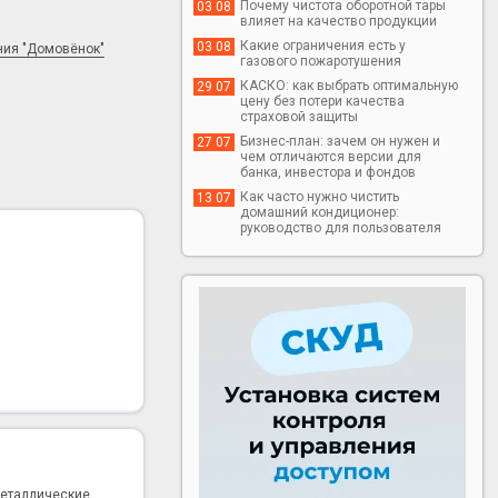
Почему чистота оборотной тары
03 08
влияет на качество продукции
Какие ограничения есть у
03 08
ния "Домовёнок"
газового пожаротушения
КАСКО: как выбрать оптимальную
29 07
цену без потери качества
страховой защиты
Бизнес-план: зачем он нужен и
27 07
чем отличаются версии для
банка, инвестора и фондов
Как часто нужно чистить
13 07
домашний кондиционер:
руководство для пользователя
металлические