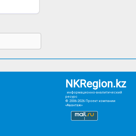
NKRegion.kz
информационно-аналитический
ресурс
© 2006-2026
Проект компании
«Авантаж»