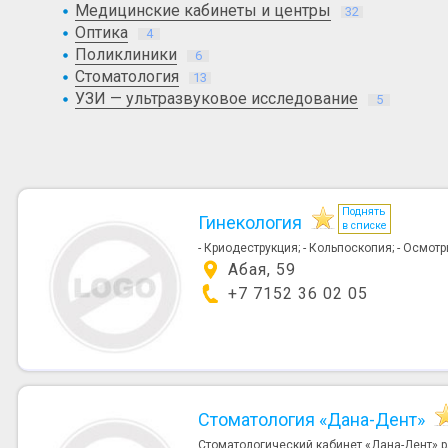
Медицинские кабинеты и центры
32
Оптика
4
Поликлиники
6
Стоматология
13
УЗИ — ультразвуковое исследование
5
Поднять
Гинекология
в списке
- Криодеструкция; - Кольпоскопия; - Осмот
Абая, 59
+7 7152 36 02 05
Стоматология «Дана-Дент»
Стоматологический кабинет «Дана-Дент» р