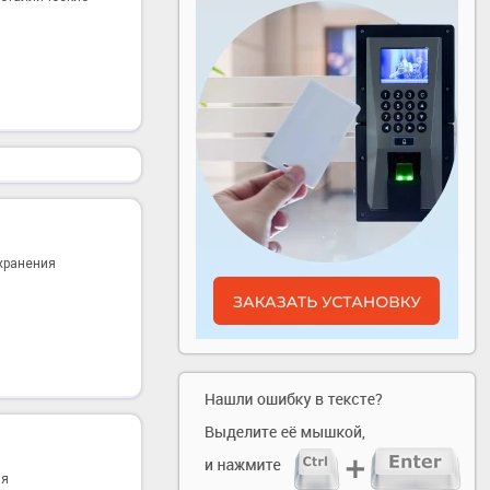
охранения
ая