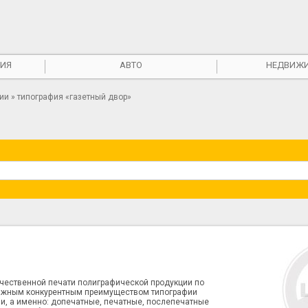
ИЯ
АВТО
НЕДВИЖ
фии
» типография «газетный двор»
ачественной печати полиграфической продукции по
 важным конкурентным преимуществом типографии
ции, а именно: допечатные, печатные, послепечатные