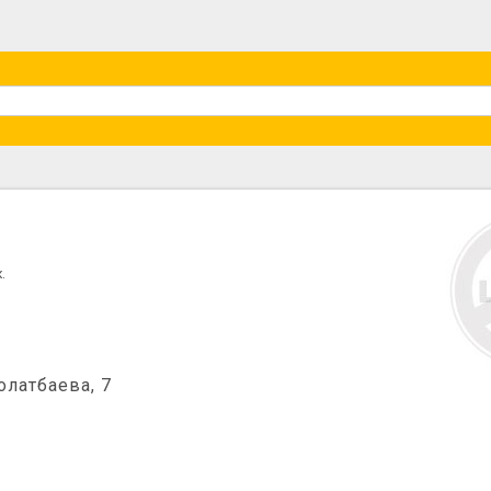
.
олатбаева, 7