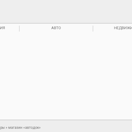
ИЯ
АВТО
НЕДВИЖ
ары
» магазин «автодок»