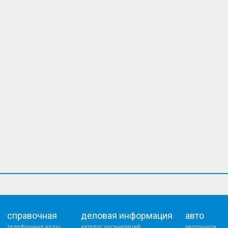
справочная
деловая информация
авто
телефонные коды
каталог организаций
авторынок