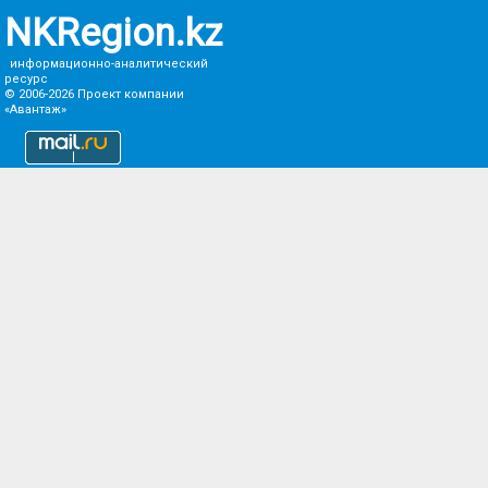
NKRegion.kz
информационно-аналитический
ресурс
© 2006-2026
Проект компании
«Авантаж»