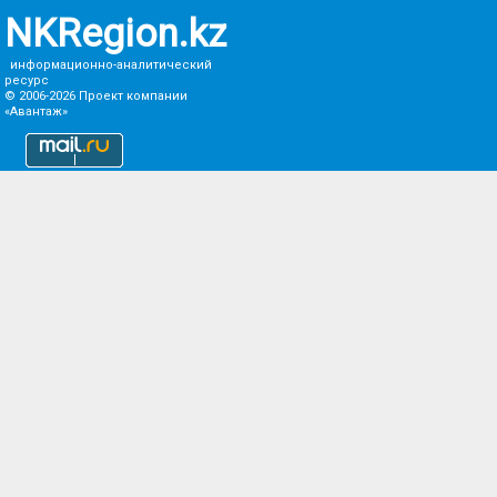
NKRegion.kz
информационно-аналитический
ресурс
© 2006-2026
Проект компании
«Авантаж»